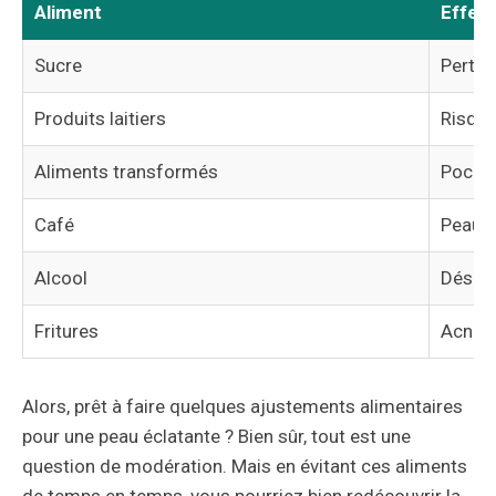
Aliment
Effets
Sucre
Perte 
Produits laitiers
Risque
Aliments transformés
Poches
Café
Peau d
Alcool
Déshyd
Fritures
Acné, 
Alors, prêt à faire quelques ajustements alimentaires
pour une peau éclatante ? Bien sûr, tout est une
question de modération. Mais en évitant ces aliments
de temps en temps, vous pourriez bien redécouvrir la